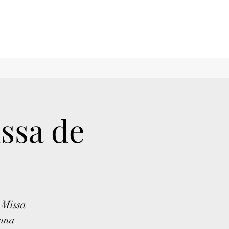
ssa de
 Missa
 una