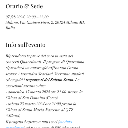
Orario & Sede
07 feb 2024, 20:00 – 22:00
Milano, Via Gustavo Fara, 2, 20124 Milano MI,
Italia
Info sull'evento
Riprendono le prove del coro in vista dei 
concerti Quaresimali. Il progetto di Quaresima 
riprenderá un autore giá affrontato l'anno 
scorso: Alessandro Scarlatti. Verranno studiati 
ed eseguiti i 
responsori del Sabato Santo.
 Le 
esecuzioni saranno due:
- domenica 17 marzo 2024 ore 21.00  presso la 
Chiesa di San Donnino (Como)
- sabato 23 marzo 2024 ore 21:00 presso la 
Chiesa di Santa Maria Nascente al QT8 
(Milano)
Il progetto é aperto a tutti i soci (
modulo 
associativo
) ed ha un costo di 80€ (che andrá 