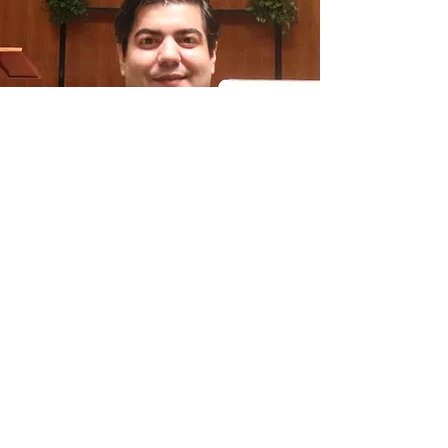
ASSOCIAZIONE KOE
via Francesco Nullo 22, 20129 - Milano (MI)
C.F.
97935610150
associazionekoe@gmail.com