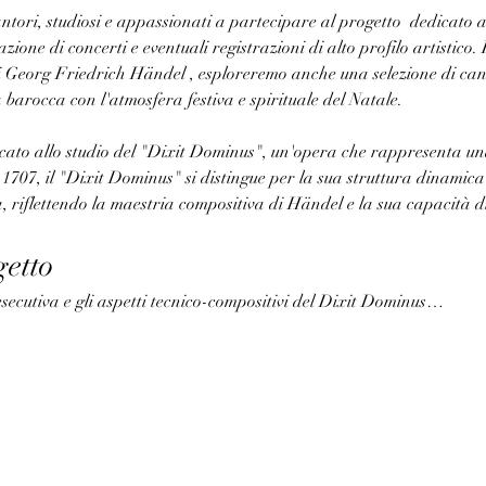
antori, studiosi e appassionati a partecipare al progetto  dedicato 
zazione di concerti e eventuali registrazioni di alto profilo artistico. 
 Georg Friedrich Händel , esploreremo anche una selezione di canti
barocca con l'atmosfera festiva e spirituale del Natale.
icato allo studio del "Dixit Dominus", un'opera che rappresenta una
707, il "Dixit Dominus" si distingue per la sua struttura dinamica 
 riflettendo la maestria compositiva di Händel e la sua capacità 
getto
secutiva e gli aspetti tecnico-compositivi del Dixit Dominus…